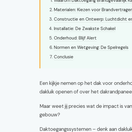
Waarom Daktoegang Brandgevaarlijk Ka
Materialen: Kiezen voor Brandvertrage
Constructie en Ontwerp: Luchtdicht e
Installatie: De Zwakste Schakel
Onderhoud: Blijf Alert
Normen en Wetgeving: De Spelregels
Conclusie
Een kijkje nemen op het dak voor onderhoud
dakluik openen of over het dakrandpaneel
Maar weet jij precies wat de impact is va
gebouw?
Daktoegangssystemen – denk aan dakluike