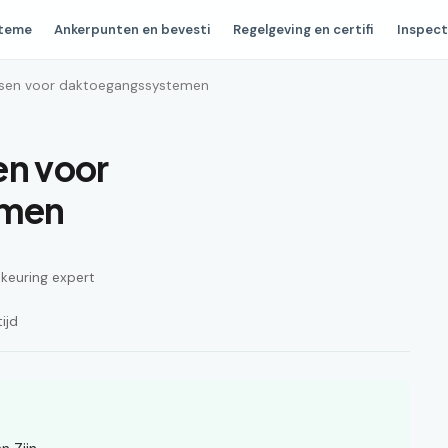
steme
Ankerpunten en bevesti
Regelgeving en certifi
Inspect
eisen voor daktoegangssystemen
en voor
emen
n keuring expert
ijd