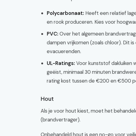
Polycarbonaat:
Heeft een relatief lag
en rook produceren. Kies voor hoogwaar
PVC:
Over het algemeen brandvertragen
dampen vrijkomen (zoals chloor). Dit i
evacuerenden.
UL-Ratings:
Voor kunststof dakluiken 
geëist, minimaal 30 minuten brandwer
rating kost tussen de €200 en €500 per
Hout
Als je voor hout kiest, moet het behande
(brandvertrager).
Onbehandeld hout is een no-go voor veili