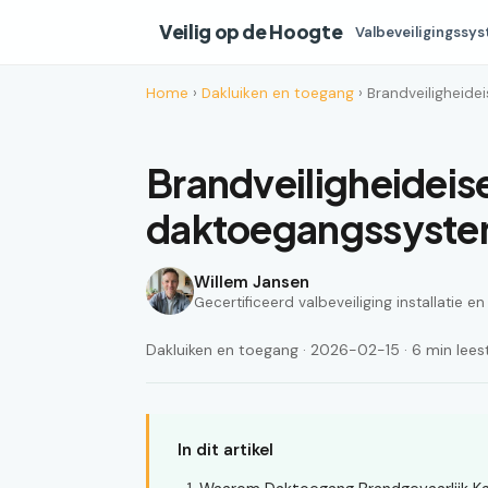
Veilig op de Hoogte
Valbeveiligingssy
Home
›
Dakluiken en toegang
› Brandveiligheid
Brandveiligheideis
daktoegangssyst
Willem Jansen
Gecertificeerd valbeveiliging installatie e
Dakluiken en toegang · 2026-02-15 · 6 min leest
In dit artikel