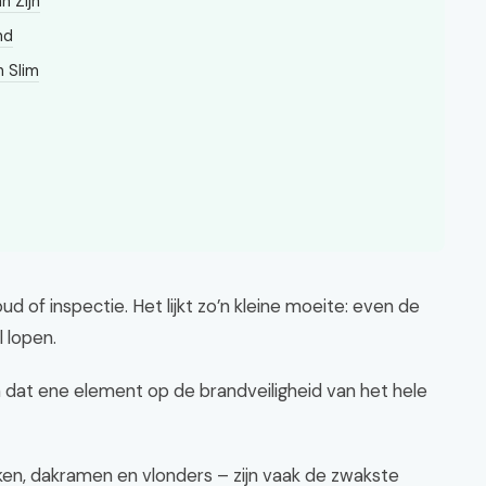
n Zijn
nd
n Slim
 of inspectie. Het lijkt zo’n kleine moeite: even de
 lopen.
n dat ene element op de brandveiligheid van het hele
n, dakramen en vlonders – zijn vaak de zwakste