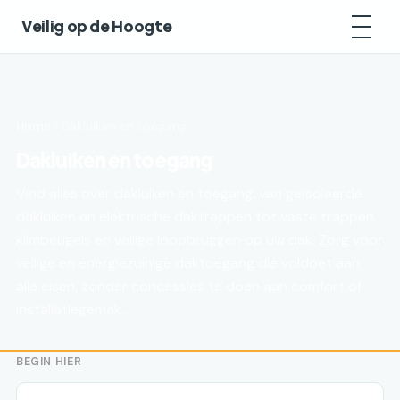
Veilig op de Hoogte
Home
› Dakluiken en toegang
Dakluiken en toegang
Vind alles over dakluiken en toegang: van geïsoleerde
dakluiken en elektrische daktrappen tot vaste trappen,
klimbeugels en veilige loopbruggen op uw dak. Zorg voor
veilige en energiezuinige daktoegang die voldoet aan
alle eisen, zonder concessies te doen aan comfort of
installatiegemak.
BEGIN HIER