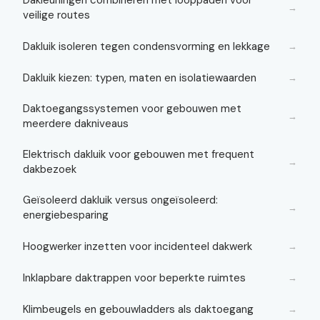
Dakleuningen combineren met looppaden voor
→
veilige routes
Dakluik isoleren tegen condensvorming en lekkage
→
Dakluik kiezen: typen, maten en isolatiewaarden
→
Daktoegangssystemen voor gebouwen met
→
meerdere dakniveaus
Elektrisch dakluik voor gebouwen met frequent
→
dakbezoek
Geïsoleerd dakluik versus ongeïsoleerd:
→
energiebesparing
Hoogwerker inzetten voor incidenteel dakwerk
→
Inklapbare daktrappen voor beperkte ruimtes
→
Klimbeugels en gebouwladders als daktoegang
→