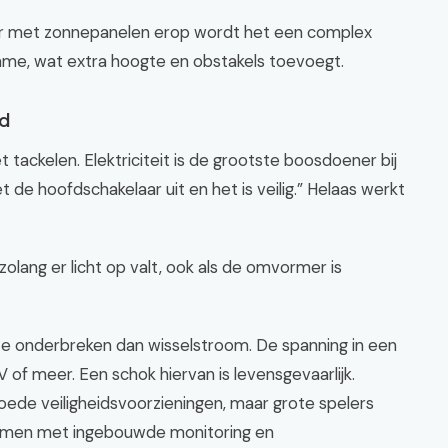
maar met zonnepanelen erop wordt het een complex
rame, wat extra hoogte en obstakels toevoegt.
od
oet tackelen. Elektriciteit is de grootste boosdoener bij
 de hoofdschakelaar uit en het is veilig.” Helaas werkt
olang er licht op valt, ook als de omvormer is
 te onderbreken dan wisselstroom. De spanning in een
f meer. Een schok hiervan is levensgevaarlijk.
de veiligheidsvoorzieningen, maar grote spelers
temen met ingebouwde monitoring en