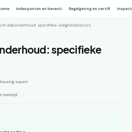
steme
Ankerpunten en bevesti
Regelgeving en certifi
Inspect
sch dakonderhoud: specifieke veiligheidsrisico's
nderhoud: specifieke
n keuring expert
 leestijd