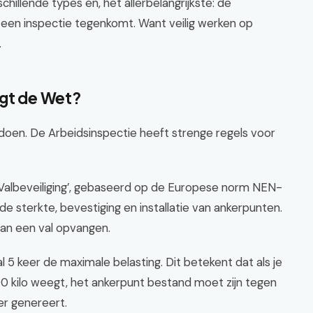
hillende types en, het allerbelangrijkste: de
 een inspectie tegenkomt. Want veilig werken op
.
egt de Wet?
oen. De Arbeidsinspectie heeft strenge regels voor
nen Valbeveiliging’, gebaseerd op de Europese norm NEN-
e sterkte, bevestiging en installatie van ankerpunten.
an een val opvangen.
l 5 keer de maximale belasting. Dit betekent dat als je
00 kilo weegt, het ankerpunt bestand moet zijn tegen
er genereert.