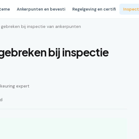
steme
Ankerpunten en bevesti
Regelgeving en certifi
Inspect
gebreken bij inspectie van ankerpunten
ebreken bij inspectie
n keuring expert
jd