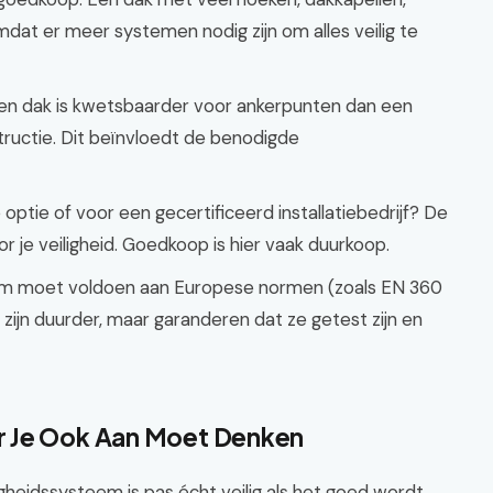
omdat er meer systemen nodig zijn om alles veilig te
en dak is kwetsbaarder voor ankerpunten dan een
uctie. Dit beïnvloedt de benodigde
ptie of voor een gecertificeerd installatiebedrijf? De
voor je veiligheid. Goedkoop is hier vaak duurkoop.
m moet voldoen aan Europese normen (zoals EN 360
zijn duurder, maar garanderen dat ze getest zijn en
r Je Ook Aan Moet Denken
igheidssysteem is pas écht veilig als het goed wordt