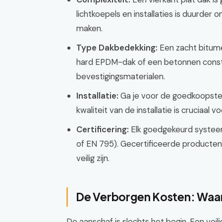
lichtkoepels en installaties is duurder 
maken.
Type Dakbedekking:
Een zacht bitum
hard EPDM-dak of een betonnen constr
bevestigingsmaterialen.
Installatie:
Ga je voor de goedkoopste o
kwaliteit van de installatie is cruciaal 
Certificering:
Elk goedgekeurd systee
of EN 795). Gecertificeerde producten 
veilig zijn.
De Verborgen Kosten: Waa
De aanschaf is slechts het begin. Een veil