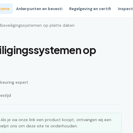
steme
Ankerpunten en bevesti
Regelgeving en certifi
Inspect
lbeveiligingssystemen op platte daken
iligingssystemen op
n keuring expert
estijd
ks. Als je via onze link een product koopt, ontvangen wij een
n helpt ons om deze site te onderhouden.