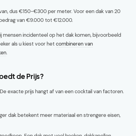
arvan, dus €150-€300 per meter. Voor een dak van 20
albedrag van €9.000 tot €12.000.
bij mensen incidenteel op het dak komen, bijvoorbeeld
eker als u kiest voor het
combineren van
ken
.
oedt de Prijs?
e exacte prijs hangt af van een cocktail van factoren.
ger dak betekent meer materiaal en strengere eisen,
 goedkoop. Een dak met veel hoeken, dakkapellen,