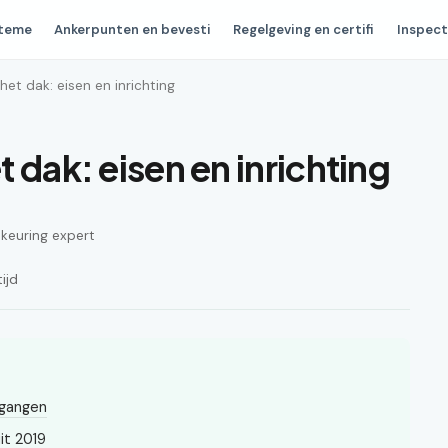
steme
Ankerpunten en bevesti
Regelgeving en certifi
Inspect
het dak: eisen en inrichting
 dak: eisen en inrichting
n keuring expert
ijd
tgangen
it 2019