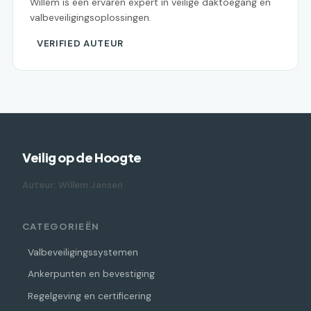
Willem is een ervaren expert in veilige daktoegang en
valbeveiligingsoplossingen.
VERIFIED AUTEUR
Veilig op de Hoogte
Auteur: Willem Jansen
CATEGORIEËN
Valbeveiligingssystemen
Ankerpunten en bevestiging
Regelgeving en certificering