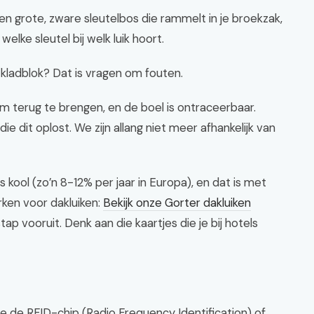
en grote, zware sleutelbos die rammelt in je broekzak,
elke sleutel bij welk luik hoort.
 kladblok? Dat is vragen om fouten.
m terug te brengen, en de boel is ontraceerbaar.
ie dit oplost. We zijn allang niet meer afhankelijk van
kool (zo’n 8-12% per jaar in Europa), en dat is met
rken voor dakluiken:
Bekijk onze Gorter dakluiken
tap vooruit. Denk aan die kaartjes die je bij hotels
 je de RFID-chip (Radio Frequency Identification) of