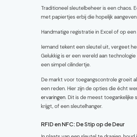
Traditioneel sleutelbeheer is een chaos. E
met papiertjes erbij die hopelijk aangeven w
Handmatige registratie in Excel of op een
Iemand tekent een sleutel uit, vergeet he
Gelukkig is er een wereld aan technologie d
een simpel cilindertje.
De markt voor toegangscontrole groeit als 
een reden. Hier zijn de opties die écht we
ervaringen
. Dit is de meest toegankelijke s
krijgt, of een sleutelhanger.
RFID en NFC: De Stip op de Deur
In plaats van een sleutel te draaien, houd