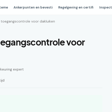
steme
Ankerpunten en bevesti
Regelgeving en certifi
Inspect
n toegangscontrole voor dakluiken
oegangscontrole voor
n keuring expert
ijd