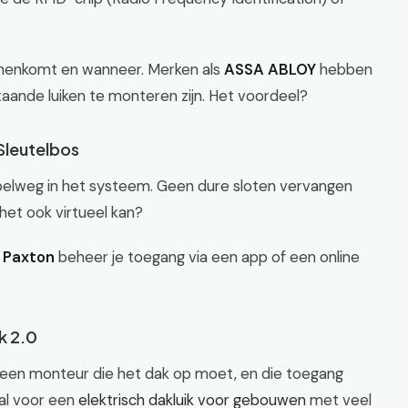
innenkomt en wanneer. Merken als
ASSA ABLOY
hebben
taande luiken te monteren zijn. Het voordeel?
 Sleutelbos
impelweg in het systeem. Geen dure sloten vervangen
het ook virtueel kan?
f
Paxton
beheer je toegang via een app of een online
k 2.0
 een monteur die het dak op moet, en die toegang
eaal voor een
elektrisch dakluik voor gebouwen
met veel