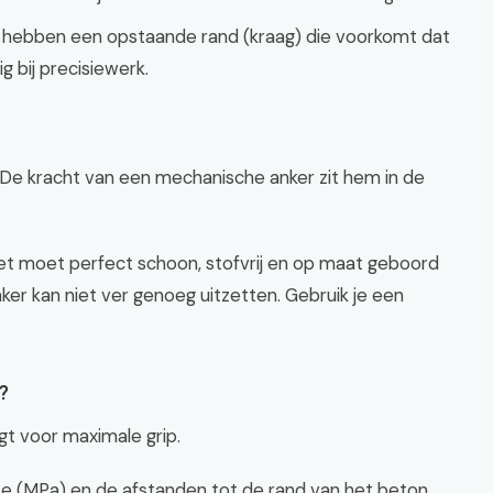
e hebben een opstaande rand (kraag) die voorkomt dat
g bij precisiewerk.
. De kracht van een mechanische anker zit hem in de
et moet perfect schoon, stofvrij en op maat geboord
nker kan niet ver genoeg uitzetten. Gebruik je een
?
gt voor maximale grip.
rkte (MPa) en de afstanden tot de rand van het beton.