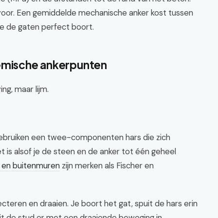
 voor. Een gemiddelde mechanische anker kost tussen
je de gaten perfect boort.
hemische ankerpunten
ng, maar lijm.
 gebruiken een twee-componenten hars die zich
t is alsof je de steen en de anker tot één geheel
s en buitenmuren
zijn merken als Fischer en
jecteren en draaien. Je boort het gat, spuit de hars erin
it de stud er met een draaiende beweging in.