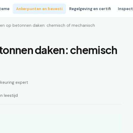
steme
Ankerpunten en bevesti
Regelgeving en certifi
Inspect
en op betonnen daken: chemisch of mechanisch
tonnen daken: chemisch
n keuring expert
 leestijd