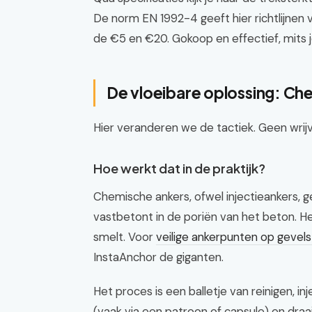
De norm EN 1992-4 geeft hier richtlijnen
de €5 en €20. Gokoop en effectief, mits 
De vloeibare oplossing: C
Hier veranderen we de tactiek. Geen wrijvi
Hoe werkt dat in de praktijk?
Chemische ankers, ofwel injectieankers,
vastbetont in de poriën van het beton. He
smelt. Voor
veilige ankerpunten op gevel
InstaAnchor de giganten.
Het proces is een balletje van reinigen, in
(vaak via een patroon of capsule) en draa