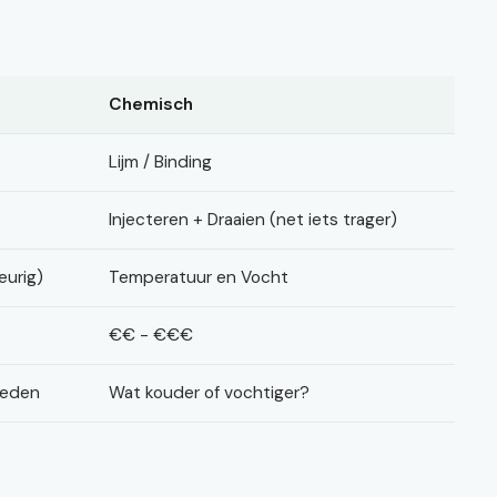
Chemisch
Lijm / Binding
Injecteren + Draaien (net iets trager)
eurig)
Temperatuur en Vocht
€€ - €€€
heden
Wat kouder of vochtiger?