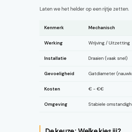
Laten we het helder op een rijtje zetten.
Kenmerk
Mechanisch
Werking
Wrijving / Uitzetting
Installatie
Draaien (vaak snel)
Gevoeligheid
Gatdiameter (nauwk
Kosten
€ - €€
Omgeving
Stabiele omstandig
De keuze: Welke kies jij?