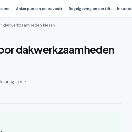
steme
Ankerpunten en bevesti
Regelgeving en certifi
Inspect
oor dakwerkzaamheden kiezen
 voor dakwerkzaamheden
n keuring expert