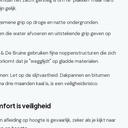
omdat het zacht genoeg is om te "plakken" maar hard
n gelijk.
lgemene grip op droge en natte ondergronden.
n die water afvoeren en uitstekende grip geven op
& De Bruine gebruiken fijne noppenstructuren die zich
orkomt dat je "wegglijdt" op gladde materialen.
onen: Let op de slijtvastheid. Dakpannen en bitumen
a drie maanden kaal is, is een veiligheidsrisico.
ort is veiligheid
 afleiding op hoogte is gevaarlijk, zeker als je kijkt naar