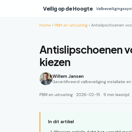
Veilig op de Hoogte
Valbeveiligingssy
Home
›
PBM en uitrusting
› Antislipschoenen v
Antislipschoenen
kiezen
Willem Jansen
Gecertificeerd valbeveiliging installatie e
PBM en uitrusting · 2026-02-15 · 9 min leestijd
In dit artikel