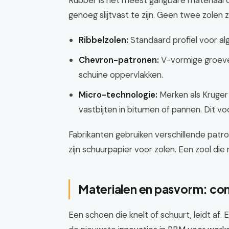
Rubber is het meest gangbare materiaal 
genoeg slijtvast te zijn. Geen twee zolen zij
Ribbelzolen:
Standaard profiel voor a
Chevron-patronen:
V-vormige groeve
schuine oppervlakken.
Micro-technologie:
Merken als Kruger 
vastbijten in bitumen of pannen. Dit vo
Fabrikanten gebruiken verschillende patr
zijn schuurpapier voor zolen. Een zool die n
Materialen en pasvorm: comf
Een schoen die knelt of schuurt, leidt af. En