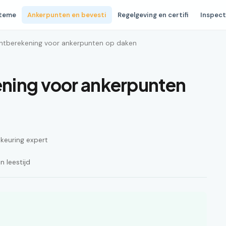
steme
Ankerpunten en bevesti
Regelgeving en certifi
Inspect
htberekening voor ankerpunten op daken
ning voor ankerpunten
n keuring expert
 leestijd