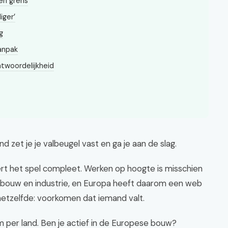
en grens
iger’
g
aanpak
ntwoordelijkheid
d zet je je valbeugel vast en ga je aan de slag.
rt het spel compleet. Werken op hoogte is misschien
de bouw en industrie, en Europa heeft daarom een web
 hetzelfde: voorkomen dat iemand valt.
m per land. Ben je actief in de Europese bouw?