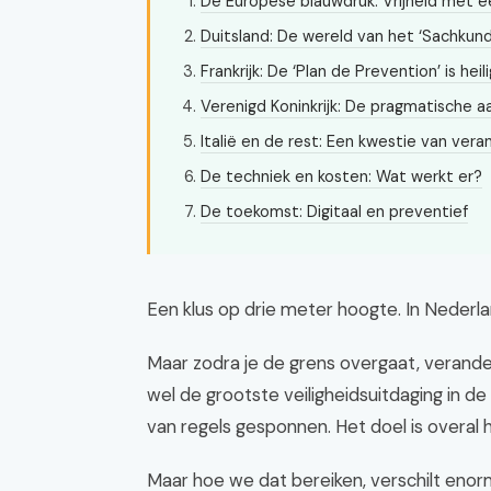
De Europese blauwdruk: Vrijheid met e
Duitsland: De wereld van het ‘Sachkund
Frankrijk: De ‘Plan de Prevention’ is heili
Verenigd Koninkrijk: De pragmatische 
Italië en de rest: Een kwestie van vera
De techniek en kosten: Wat werkt er?
De toekomst: Digitaal en preventief
Een klus op drie meter hoogte. In Nederlan
Maar zodra je de grens overgaat, verande
wel de grootste veiligheidsuitdaging in 
van regels gesponnen. Het doel is overal
Maar hoe we dat bereiken, verschilt enor