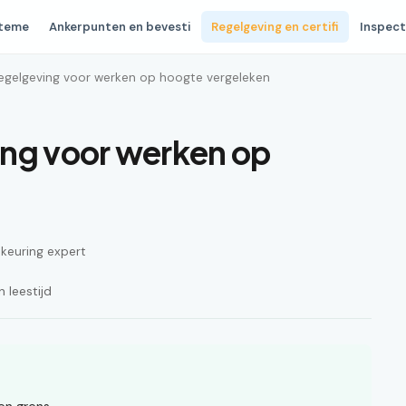
steme
Ankerpunten en bevesti
Regelgeving en certifi
Inspect
egelgeving voor werken op hoogte vergeleken
ing voor werken op
n keuring expert
 leestijd