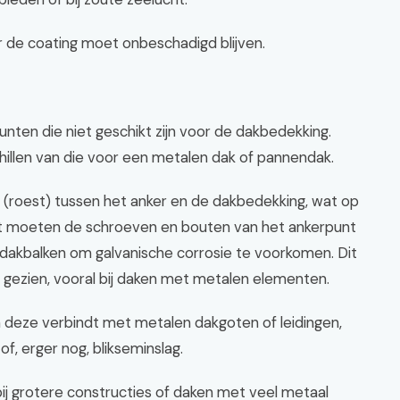
r de coating moet onbeschadigd blijven.
unten die niet geschikt zijn voor de dakbedekking.
illen van die voor een metalen dak of pannendak.
e (roest) tussen het anker en de dakbedekking, wat op
st moeten de schroeven en bouten van het ankerpunt
 dakbalken om galvanische corrosie te voorkomen. Dit
t gezien, vooral bij daken met metalen elementen.
n deze verbindt met metalen dakgoten of leidingen,
 of, erger nog, blikseminslag.
t bij grotere constructies of daken met veel metaal