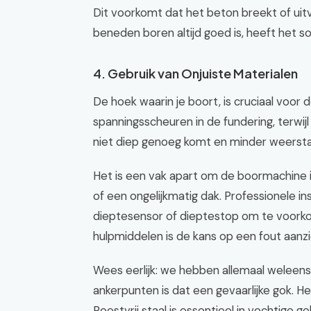
Dit voorkomt dat het beton breekt of uit
beneden boren altijd goed is, heeft het s
4. Gebruik van Onjuiste Materialen
De hoek waarin je boort, is cruciaal voor d
spanningsscheuren in de fundering, terwij
niet diep genoeg komt en minder weerstan
Het is een vak apart om de boormachine 
of een ongelijkmatig dak. Professionele 
dieptesensor of dieptestop om te voorko
hulpmiddelen is de kans op een fout aanzie
Wees eerlijk: we hebben allemaal weleen
ankerpunten is dat een gevaarlijke gok. 
Roestvrij staal is essentieel in vochtige g