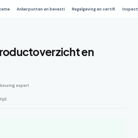
steme
Ankerpunten en bevesti
Regelgeving en certifi
Inspect
productoverzicht en
n keuring expert
tijd