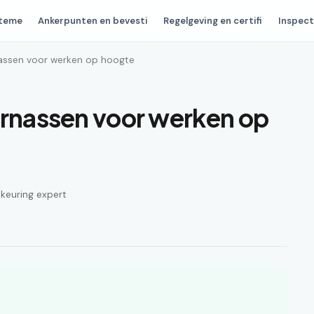
steme
Ankerpunten en bevesti
Regelgeving en certifi
Inspect
nassen voor werken op hoogte
arnassen voor werken op
n keuring expert