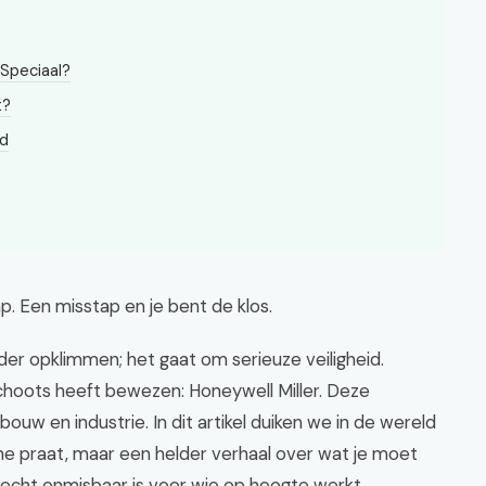
 Speciaal?
t?
ed
p. Een misstap en je bent de klos.
der opklimmen; het gaat om serieuze veiligheid.
schoots heeft bewezen: Honeywell Miller. Deze
ouw en industrie. In dit artikel duiken we in de wereld
he praat, maar een helder verhaal over wat je moet
echt onmisbaar is voor wie op hoogte werkt.