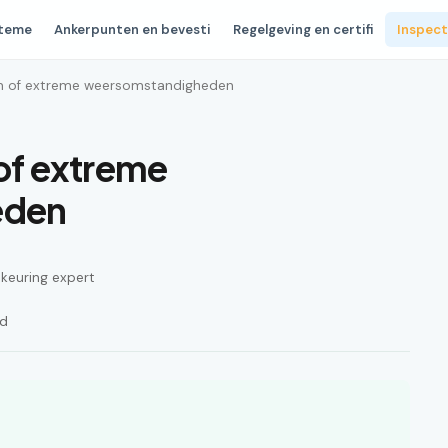
steme
Ankerpunten en bevesti
Regelgeving en certifi
Inspect
rm of extreme weersomstandigheden
 of extreme
eden
n keuring expert
jd