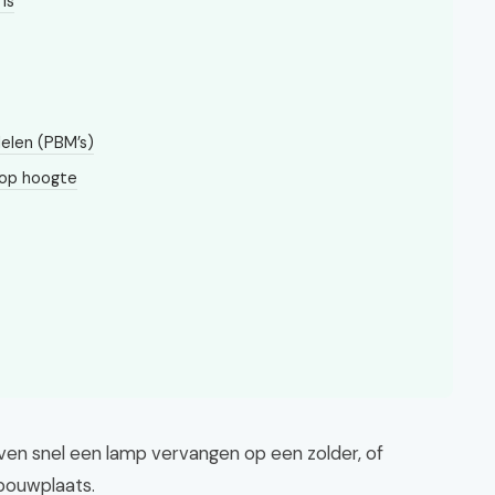
is
elen (PBM’s)
 op hoogte
 Even snel een lamp vervangen op een zolder, of
bouwplaats.