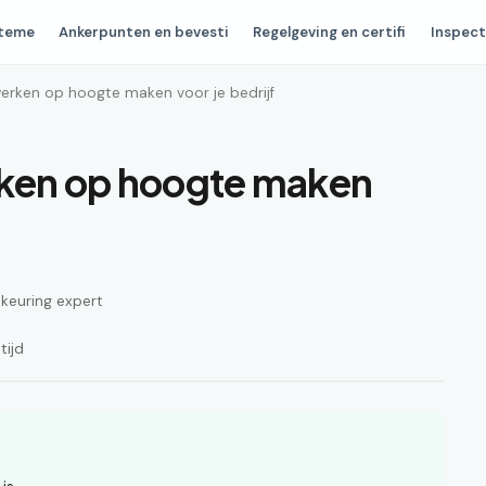
steme
Ankerpunten en bevesti
Regelgeving en certifi
Inspect
werken op hoogte maken voor je bedrijf
rken op hoogte maken
n keuring expert
tijd