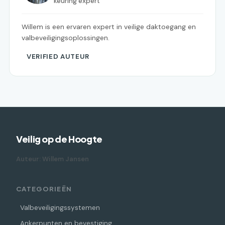
keuring expert
Willem is een ervaren expert in veilige daktoegang en
valbeveiligingsoplossingen.
VERIFIED AUTEUR
Veilig op de Hoogte
Auteur: Willem Jansen
CATEGORIEËN
Valbeveiligingssystemen
Ankerpunten en bevestiging