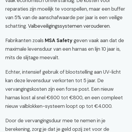
vaak economisch onverstandig. De kosten voor
reparaties zijn moeilijk te voorspellen, maar een buffer
van 5% van de aanschafwaarde per jaar is een veilige
schatting.
Valbeveiligingssystemen verouderen
.
Fabrikanten zoals
MSA Safety
geven vaak aan dat de
maximale levensduur van een harnas en lijn 10 jaar is,
mits de slijtage meevalt.
Echter, intensief gebruik of blootstelling aan UV-licht
kan deze levensduur verkorten tot 5 jaar. De
vervangingskosten zijn een forse post. Een nieuw
harnas kost al snel €600 tot €800, en een compleet
nieuw valblokken-systeem loopt op tot €4.000.
Door de vervangingsduur mee te nemen in je
berekening, zorg je dat je geld opzij zet voor de