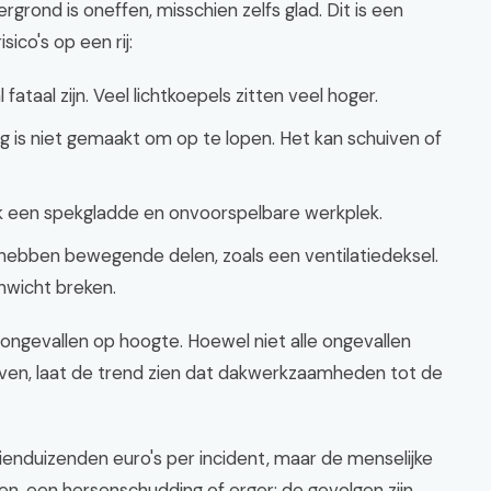
rgrond is oneffen, misschien zelfs glad. Dit is een
ico's op een rij:
fataal zijn. Veel lichtkoepels zitten veel hoger.
 is niet gemaakt om op te lopen. Het kan schuiven of
k een spekgladde en onvoorspelbare werkplek.
ebben bewegende delen, zoals een ventilatiedeksel.
wicht breken.
r ongevallen op hoogte. Hoewel niet alle ongevallen
hrijven, laat de trend zien dat dakwerkzaamheden tot de
tienduizenden euro's per incident, maar de menselijke
en, een hersenschudding of erger: de gevolgen zijn