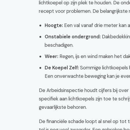
lichtkoepel op zijn plek te houden. De onde
recept voor problemen. De belangrijkste ris
Hoogte:
Een val vanaf drie meter kan al 
Onstabiele ondergrond:
Dakbedekking
beschadigen.
Weer:
Regen, ijs en wind maken het da
De Koepel Zelf:
Sommige lichtkoepels h
Een onverwachte beweging kan je even
De Arbeidsinspectie houdt cijfers bij ove
specifiek aan lichtkoepels zijn toe te sc
gevaarlijkste behoren.
De financiële schade loopt al snel op tot 
tol is nog veel zwaarder. Een gebroken be