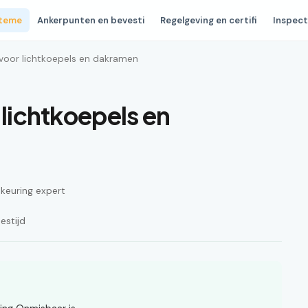
steme
Ankerpunten en bevesti
Regelgeving en certifi
Inspect
g voor lichtkoepels en dakramen
 lichtkoepels en
n keuring expert
estijd