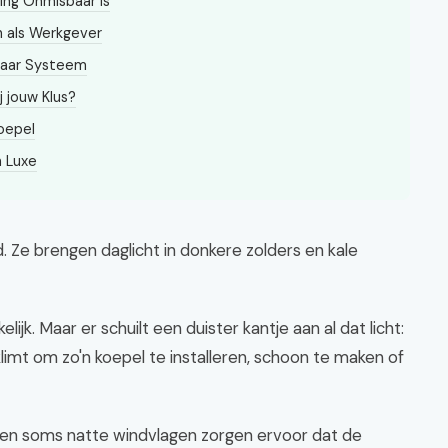
ing Onmisbaar is
 als Werkgever
naar Systeem
 jouw Klus?
koepel
n Luxe
 Ze brengen daglicht in donkere zolders en kale
jk. Maar er schuilt een duister kantje aan al dat licht:
 klimt om zo'n koepel te installeren, schoon te maken of
 en soms natte windvlagen zorgen ervoor dat de