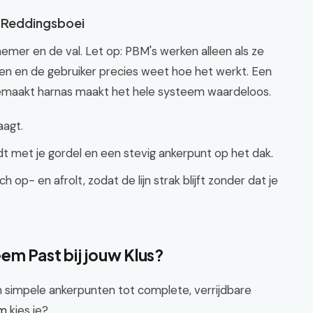
e Reddingsboei
knemer en de val. Let op: PBM's werken alleen als ze
en en de gebruiker precies weet hoe het werkt. Een
gemaakt harnas maakt het hele systeem waardeloos.
aagt.
dt met je gordel en een stevig ankerpunt op het dak.
op- en afrolt, zodat de lijn strak blijft zonder dat je
em Past bij jouw Klus?
an simpele ankerpunten tot complete, verrijdbare
em
kies je?