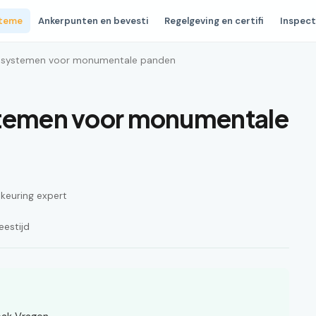
steme
Ankerpunten en bevesti
Regelgeving en certifi
Inspect
ngssystemen voor monumentale panden
stemen voor monumentale
n keuring expert
eestijd