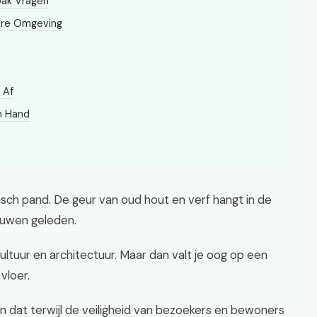
ak Vragen
are Omgeving
 Af
in Hand
orisch pand. De geur van oud hout en verf hangt in de
euwen geleden.
cultuur en architectuur. Maar dan valt je oog op een
vloer.
, en dat terwijl de veiligheid van bezoekers en bewoners