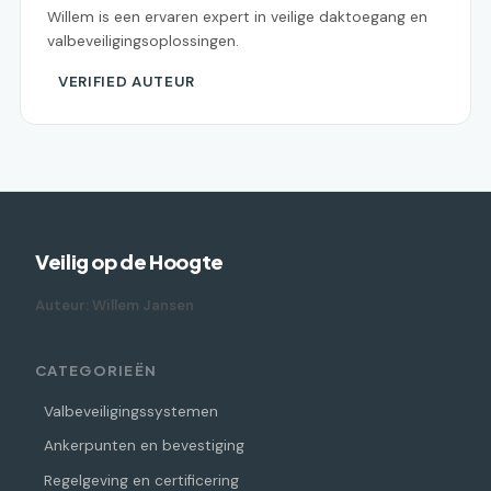
Willem is een ervaren expert in veilige daktoegang en
valbeveiligingsoplossingen.
VERIFIED AUTEUR
Veilig op de Hoogte
Auteur: Willem Jansen
CATEGORIEËN
Valbeveiligingssystemen
Ankerpunten en bevestiging
Regelgeving en certificering